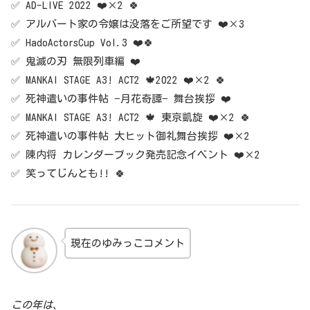
✅ AD-LIVE 2022 ❤️×2 🍀
✅ アルバート家の令嬢は没落をご所望です ❤️×3
✅ HadoActorsCup Vol.3 ❤️🍀
✅ 鬼滅の刃 無限列車編 ❤️
✅ MANKAI STAGE A3! ACT2 🍁2022 ❤️×2 🍀
✅ 死神遣いの事件帖 −月花奇譚− 舞台挨拶 ❤️
✅ MANKAI STAGE A3! ACT2 🍁 東京凱旋 ❤️×2 🍀
✅ 死神遣いの事件帖 大ヒット御礼舞台挨拶 ❤️×2
✅ 陳内将 カレンダーブック発売記念イベント ❤️×2
✅ 笑ってじんとも!! 🍀
現在のゆみっこコメント
この年は、