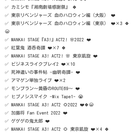
✅ カミシモ『湘南劇場感謝祭』 🍀
✅ 東京リベンジャーズ 血のハロウィン編（大阪） ❤️
✅ 東京リベンジャーズ 血のハロウィン編（東京） ❤️×3 🍀
😭
✅ MANKAI STAGE『A3!』ACT2! 🌸2022 ❤️
✅ 紅葉鬼 酒呑奇譚 ❤️×7 🍀
✅ MANKAI STAGE A3! ACT2! 🌸 東京凱旋 ❤️
✅ ビジネスライクプレイ2 ❤️×10
✅ 死神遣いの事件帖 −幽明奇譚− ❤️
✅ アマゲン単独ライブ ❤️×2
✅ モンブラン〜黄昏のROUTE69〜 ❤️
✅ ヒプノシスマイク -Mix Tape1- 😭
✅ MANKAI STAGE A3! ACT2 🌻2022 ❤️🍀😭
✅ 加藤将 Fan Event 2022 ❤️
✅ ゲゲゲの鬼太郎 ❤️
✅ MANKAI STAGE A3! ACT2 🌻 東京凱旋 ❤️×4 🍀