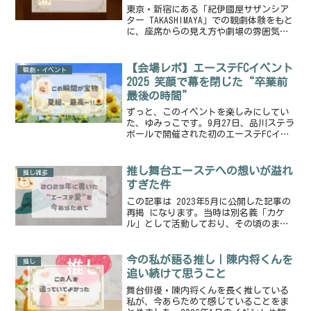
感じる劇場🎭
東京・新宿にある「紀伊國屋サザンシア
ター TAKASHIMAYA」での観劇体験をもと
に、座席からの見え方や劇場の雰囲気を
まとめました。音響・距離感・傾斜な
ど、これから観劇する方の参考になる実
体験レポです。
【会場レポ】エーステFCイベント
観劇・イベント
2025 笑顔で幕を閉じた“卒業前
最後の時間”
ずっと、このイベントを楽しみにしてい
た、ゆみっこです。9月27日、品川ステラ
ボールで開催された初のエーステFCイベ
ント 「Bloom Fan Meeting 2025」夜公
演 に参加してきました！このイベント
は、陳内将くんを含む3名のキャス...
推し舞台エーステへの想いが溢れ
推し雑多
すぎた件
この記事は 2023年5月に公開した記事の
再掲 になります。当時は別名義「カケ
ル」として活動しており、その頃のまま
の熱量で書いた内容を、少しだけ読みや
すく整えて再掲載しました✍️
今の私が語る推し｜陳内将くんを
推し
追い続けて思うこと
舞台俳優・陳内将くんを長く推している
私が、今あらためて感じていることをま