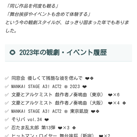
「同じ作品を何度も観る」
「舞台挨拶やイベントも含めて体験する」
という今の観劇スタイルが、はっきり固まった年でもありま
した。
🌻 2023年の観劇・イベント履歴
✅ 同窓会 優しくて残酷な彼を偲んで ❤️🍀
✅ MANKAI STAGE A3! ACT2 ❄️ 2023 ❤️
✅ 文豪とアルケミスト 戯作者ノ奏鳴曲（東京） ❤️×6
✅ 文豪とアルケミスト 戯作者ノ奏鳴曲（大阪） ❤️×4 🍀
✅ MANKAI STAGE A3! ACT2 ❄️ 東京凱旋 ❤️🍀
✅ そりパ vol.34 ❤️
✅ 忍たま乱太郎 第13弾 ❤️×3 🍀
✅ ヒットマン・ロイヤー 舞台挨拶（新宿） ❤️×2