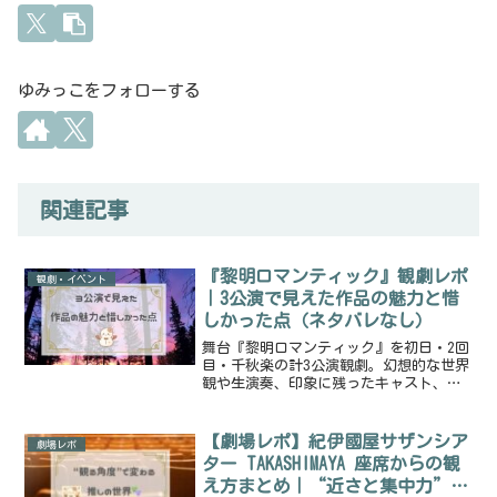
ゆみっこをフォローする
関連記事
『黎明ロマンティック』観劇レポ
観劇・イベント
｜3公演で見えた作品の魅力と惜
しかった点（ネタバレなし）
舞台『黎明ロマンティック』を初日・2回
目・千秋楽の計3公演観劇。幻想的な世界
観や生演奏、印象に残ったキャスト、公
演ごとの変化、3公演を通して感じた魅力
と惜しかった点をネタバレを控えめにま
とめました。
【劇場レポ】紀伊國屋サザンシア
劇場レポ
ター TAKASHIMAYA 座席からの観
え方まとめ｜“近さと集中力”を