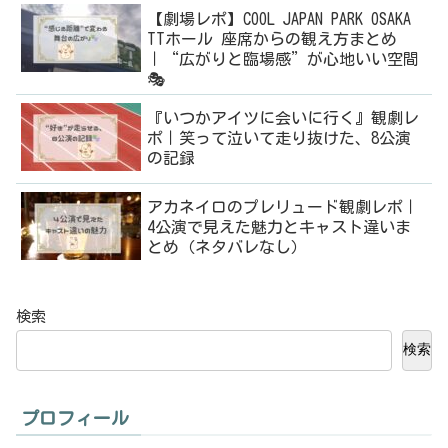
【劇場レポ】COOL JAPAN PARK OSAKA
TTホール 座席からの観え方まとめ
｜“広がりと臨場感”が心地いい空間
🎭
『いつかアイツに会いに行く』観劇レ
ポ｜笑って泣いて走り抜けた、8公演
の記録
アカネイロのプレリュード観劇レポ｜
4公演で見えた魅力とキャスト違いま
とめ（ネタバレなし）
検索
検索
プロフィール