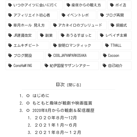
いつかアイツに会いに行く
座席からの観え方
ポイ活
アフィリエイト初心者
イベントレポ
ブログ再開
草月ホール 見え方
アカネイロのプレリュード
銅婚式
JR運賃改定
副業
あうるすぽっと
レベイチ主婦
エムキチビート
黎明ロマンティック
TTHALL
ブログ開設
COOLJAPANPARKOSAKA
Cocoon
ConoHaWING
紀伊国屋サザンシアター
自己紹介
目次
🌻 はじめに
🌻 もともと趣味が観劇や映画鑑賞
🌻 2020年8月からの観劇＆配信履歴
２０２０年８月～12月
２０２１年１月～６月
２０２１年８月～１２月