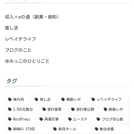
収入＋αの道（副業・節約）
推し活
レベイチライフ
ブログのこと
ゆみっこのひとりごと
タグ
陳内将
推し活
観劇レポ
レベイチライフ
2.5次元舞台
家計管理
家計簿公開
劇場レポ
WordPress
再掲記事
エーステ
ブログ初心者
MANKAI STAGE
草月ホール
舞台俳優