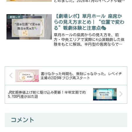
とめました。2026年1月のイベントや観劇
体験、個人的におすすめしたい出演作品
も紹介しています。
【劇場レポ】草月ホール 座席か
劇場レポ
らの見え方まとめ｜“位置で変わ
る”観劇体験と注意点🎭
草月ホールの座席からの見え方を、前
方・中央エリアで実際に4公演観劇した体
験をもとに解説。半円型の客席ならでは
の見え方の違いや、座る位置による注意
点、トイレやアクセス情報もまとめてい
ます。
書けなかった時間も、無駄じゃなかった。レベイチ
主婦の2026年ブログ再スタート
JR定期券値上げ前に駆け込み更新！半年定期で約
5,700円差が出た話
コメント