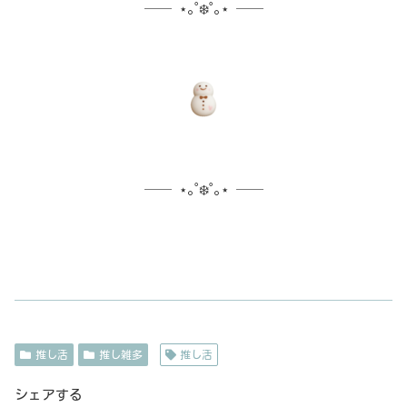
── ⋆｡˚❄️˚｡⋆ ──
── ⋆｡˚❄️˚｡⋆ ──
推し活
推し雑多
推し活
シェアする