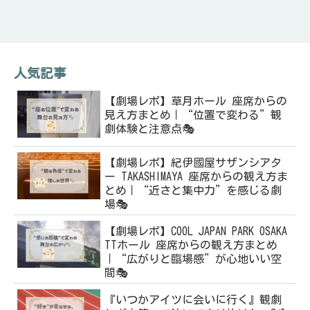
人気記事
【劇場レポ】草月ホール 座席からの
見え方まとめ｜“位置で変わる”観
劇体験と注意点🎭
【劇場レポ】紀伊國屋サザンシアタ
ー TAKASHIMAYA 座席からの観え方ま
とめ｜“近さと集中力”を感じる劇
場🎭
【劇場レポ】COOL JAPAN PARK OSAKA
TTホール 座席からの観え方まとめ
｜“広がりと臨場感”が心地いい空
間🎭
『いつかアイツに会いに行く』観劇