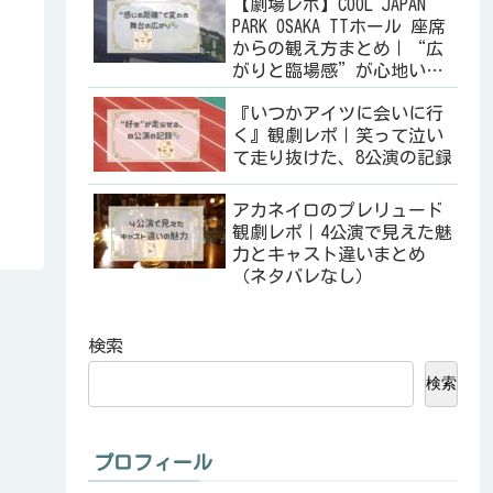
【劇場レポ】COOL JAPAN
PARK OSAKA TTホール 座席
からの観え方まとめ｜“広
がりと臨場感”が心地いい
空間🎭
『いつかアイツに会いに行
く』観劇レポ｜笑って泣い
て走り抜けた、8公演の記録
アカネイロのプレリュード
観劇レポ｜4公演で見えた魅
力とキャスト違いまとめ
（ネタバレなし）
検索
検索
プロフィール