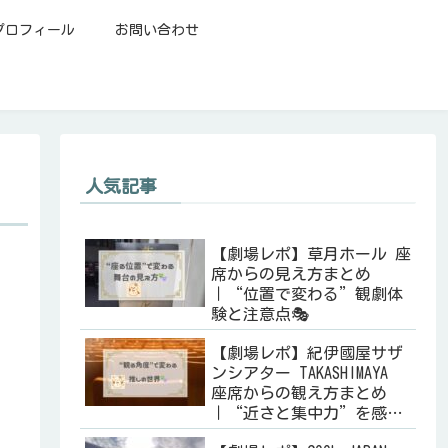
プロフィール
お問い合わせ
人気記事
【劇場レポ】草月ホール 座
席からの見え方まとめ
｜“位置で変わる”観劇体
験と注意点🎭
【劇場レポ】紀伊國屋サザ
ンシアター TAKASHIMAYA
座席からの観え方まとめ
｜“近さと集中力”を感じ
る劇場🎭