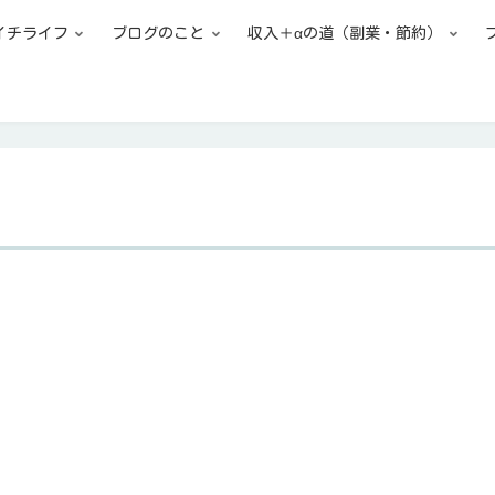
イチライフ
ブログのこと
収入＋αの道（副業・節約）