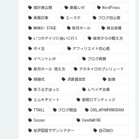
家計簿公開
劇場レポ
WordPress
再掲記事
エーステ
ブログ初心者
MANKAI STAGE
草月ホール
舞台俳優
いつかアイツに会いに行く
座席からの観え方
ポイ活
アフィリエイト初心者
イベントレポ
ブログ再開
草月ホール 見え方
アカネイロのプレリュード
銅婚式
JR運賃改定
副業
あうるすぽっと
レベイチ主婦
エムキチビート
黎明ロマンティック
TTHALL
ブログ開設
COOLJAPANPARKOSAKA
Cocoon
ConoHaWING
紀伊国屋サザンシアター
自己紹介