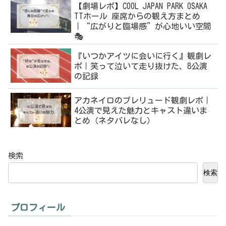
【劇場レポ】COOL JAPAN PARK OSAKA
TTホール 座席からの観え方まとめ
｜“広がりと臨場感”が心地いい空間
🎭
『いつかアイツに会いに行く』観劇レ
ポ｜笑って泣いて走り抜けた、8公演
の記録
アカネイロのプレリュード観劇レポ｜
4公演で見えた魅力とキャスト違いま
とめ（ネタバレなし）
検索
検索
プロフィール