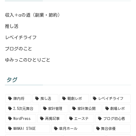
収入＋αの道（副業・節約）
推し活
レベイチライフ
ブログのこと
ゆみっこのひとりごと
タグ
陳内将
推し活
観劇レポ
レベイチライフ
2.5次元舞台
家計管理
家計簿公開
劇場レポ
WordPress
再掲記事
エーステ
ブログ初心者
MANKAI STAGE
草月ホール
舞台俳優