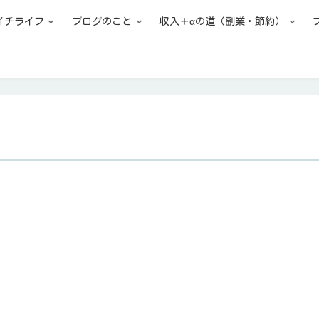
イチライフ
ブログのこと
収入＋αの道（副業・節約）