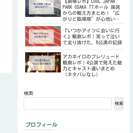
【劇場レポ】COOL JAPAN
PARK OSAKA TTホール 座席
からの観え方まとめ｜“広
がりと臨場感”が心地いい
空間🎭
『いつかアイツに会いに行
く』観劇レポ｜笑って泣い
て走り抜けた、8公演の記録
アカネイロのプレリュード
観劇レポ｜4公演で見えた魅
力とキャスト違いまとめ
（ネタバレなし）
検索
検索
プロフィール