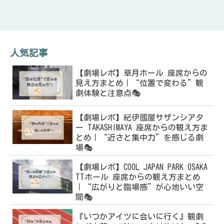
人気記事
【劇場レポ】草月ホール 座席からの
見え方まとめ｜“位置で変わる”観
劇体験と注意点🎭
【劇場レポ】紀伊國屋サザンシアタ
ー TAKASHIMAYA 座席からの観え方ま
とめ｜“近さと集中力”を感じる劇
場🎭
【劇場レポ】COOL JAPAN PARK OSAKA
TTホール 座席からの観え方まとめ
｜“広がりと臨場感”が心地いい空
間🎭
『いつかアイツに会いに行く』観劇