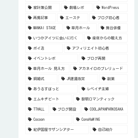
家計簿公開
劇場レポ
WordPress
再掲記事
エーステ
ブログ初心者
MANKAI STAGE
草月ホール
舞台俳優
いつかアイツに会いに行く
座席からの観え方
ポイ活
アフィリエイト初心者
イベントレポ
ブログ再開
草月ホール 見え方
アカネイロのプレリュード
銅婚式
JR運賃改定
副業
あうるすぽっと
レベイチ主婦
エムキチビート
黎明ロマンティック
TTHALL
ブログ開設
COOLJAPANPARKOSAKA
Cocoon
ConoHaWING
紀伊国屋サザンシアター
自己紹介