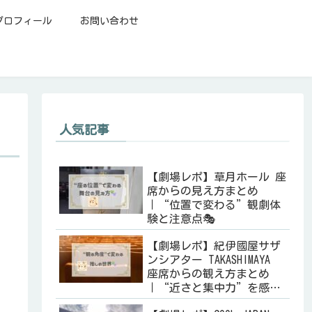
プロフィール
お問い合わせ
人気記事
【劇場レポ】草月ホール 座
席からの見え方まとめ
｜“位置で変わる”観劇体
験と注意点🎭
【劇場レポ】紀伊國屋サザ
ンシアター TAKASHIMAYA
座席からの観え方まとめ
｜“近さと集中力”を感じ
る劇場🎭